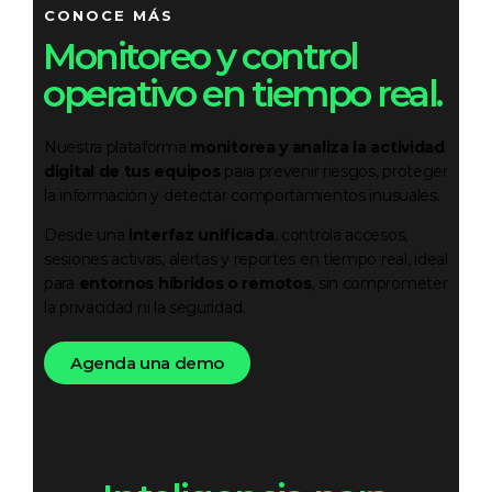
CONOCE MÁS
Monitoreo y control
operativo en tiempo real.
Nuestra plataforma
monitorea y analiza la actividad
digital de tus equipos
para prevenir riesgos, proteger
la información y detectar comportamientos inusuales.
Desde una
interfaz unificada
, controla accesos,
sesiones activas, alertas y reportes en tiempo real, ideal
para
entornos híbridos o remotos
, sin comprometer
la privacidad ni la seguridad.
Agenda una demo