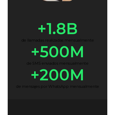
+
1.8
B
de llamadas realizadas mensualmente
+
500
M
de SMS enviados mensualmente
+
200
M
de mensajes por WhatsApp mensualmente