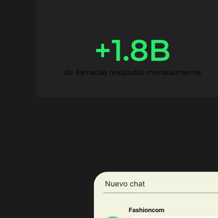
+
1.8
B
de llamadas realizadas mensualmente