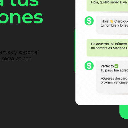
iones
entas y soporte
sociales con