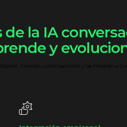
 de la IA convers
prende y evolucion
daptan, mejoran continuamente y se integran a tu e