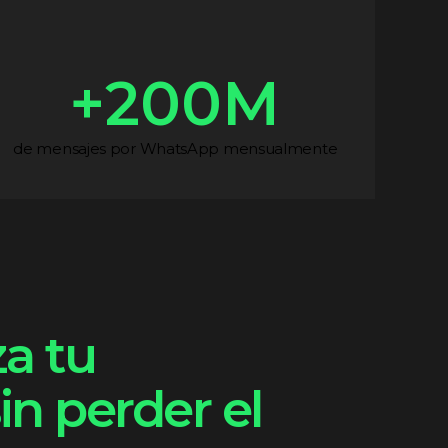
+
200
M
de mensajes por WhatsApp mensualmente
a tu
in perder el