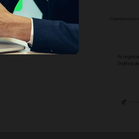
Cuéntanos tu 
Al registr
Política 