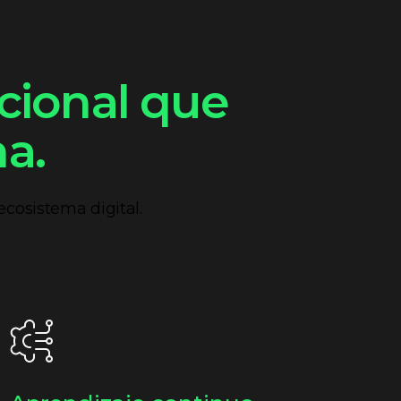
acional que
a.
cosistema digital.