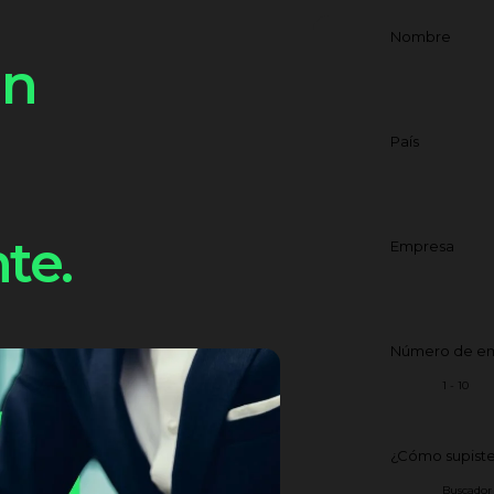
Nombre
un
País
nte.
Empresa
Número de e
¿Cómo supiste