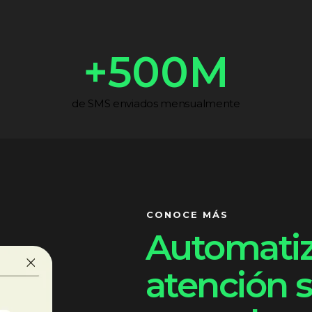
+
500
M
de SMS enviados mensualmente
CONOCE MÁS
Automatiz
atención s