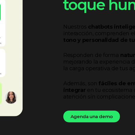
toque hu
Nuestros
chatbots intelig
interacción, comprenden el
tono y personalidad de t
Responden de forma
natur
mejorando la experiencia d
la carga operativa de tus 
Además, son
fáciles de en
integrar
en tu ecosistema d
atención sin complicacione
Agenda una demo