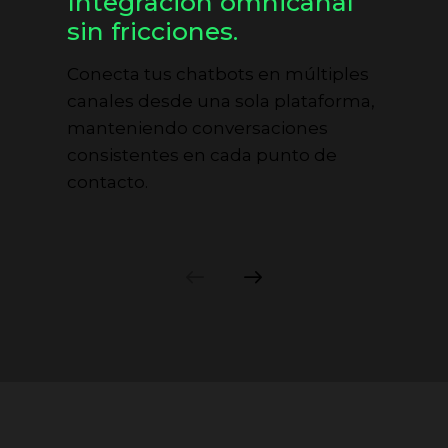
Integración omnicanal
M
Disponi
Escalabilidad s
sin fricciones.
op
aumentar cost
Mantén tu 
Atiende más clientes
simultánea sin nec
tiempo, in
Au
re
li
Conecta tus chatbots en múltiples
laboral.
ampliar tu equipo h
canales desde una sola plataforma,
may
manteniendo conversaciones
consistentes en cada punto de
contacto.