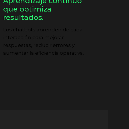
Aprendizaje continuo
ayor eficiencia
bilidad 24/7.
in
que optimiza
erativa.
os.
negocio activo todo el
resultados.
 de forma
esidad de
cluso fuera del horario
tomatiza consultas frecuentes,
duce tiempos de respuesta y
bera a tus equipos para tareas de
umano.
Los chatbots aprenden de cada
or valor..
interacción para mejorar
respuestas, reducir errores y
aumentar la eficiencia operativa.