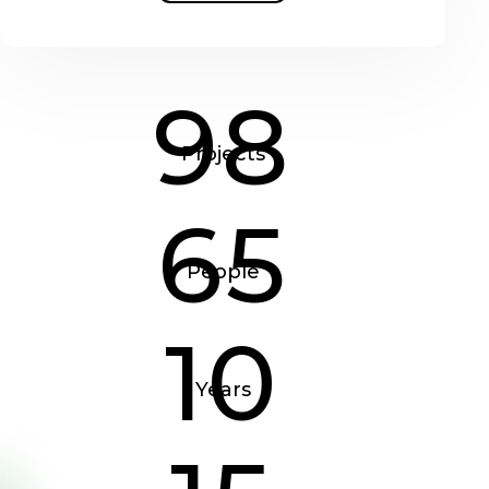
98
Projects
65
People
10
Years