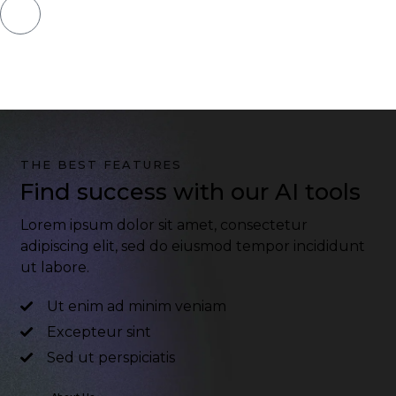
THE BEST FEATURES
Find success with our AI tools
Lorem ipsum dolor sit amet, consectetur
adipiscing elit, sed do eiusmod tempor incididunt
ut labore.
Ut enim ad minim veniam
Excepteur sint
Sed ut perspiciatis