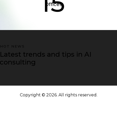
15
Offices
HOT NEWS
Latest trends and tips in AI
consulting
Copyright © 2026. All rights reserved.