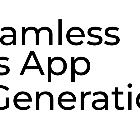
amless
s App
Generat