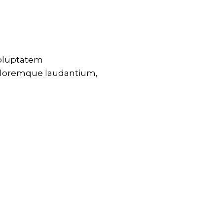
voluptatem
loremque laudantium,